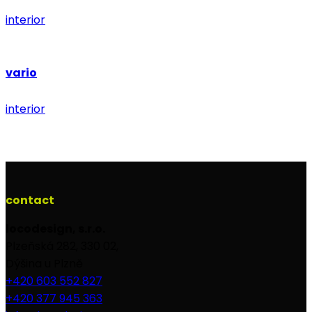
interior
vario
interior
contact
locodesign, s.r.o.
Plzeňská 282, 330 02,
Dýšina u Plzně
+420 603 552 827
+420 377 945 363