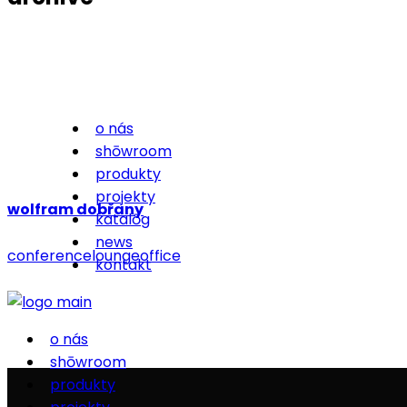
o nás
shōwroom
produkty
projekty
wolfram dobřany
katalōg
news
conference
lounge
office
kontakt
o nás
shōwroom
produkty