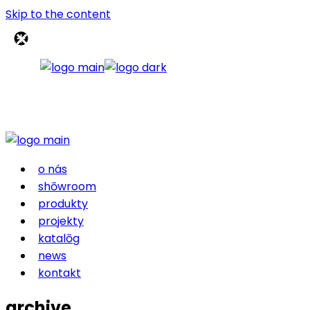
Skip to the content
o nás
shōwroom
produkty
projekty
katalōg
news
kontakt
archive