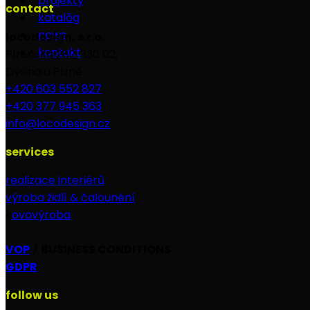
projekty
contact
katalōg
news
locodesign, s.r.o.
kontakt
Plzeňská 282, 330 02,
Dýšina u Plzně
+420 603 552 827
+420 377 945 363
info@locodesign.cz
services
realizace interiérů
výroba židlí & čalounění
k
ovovýroba
VOP
/
BUSINESS CONDITIONS
GDPR
follow us