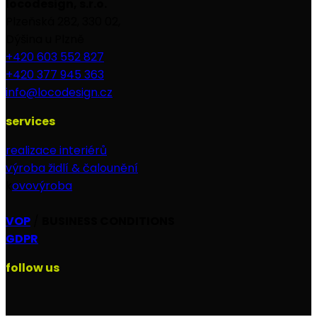
locodesign, s.r.o.
Plzeňská 282, 330 02,
Dýšina u Plzně
+420 603 552 827
+420 377 945 363
info@locodesign.cz
services
realizace interiérů
výroba židlí & čalounění
k
ovovýroba
VOP
/
BUSINESS CONDITIONS
GDPR
follow us