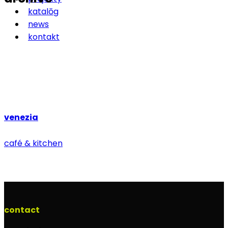
katalōg
news
kontakt
venezia
café & kitchen
contact