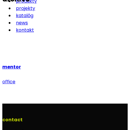
produkty
projekty
katalōg
news
kontakt
mentor
office
contact