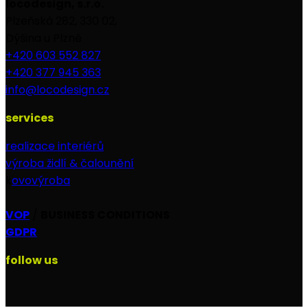
locodesign, s.r.o.
Plzeňská 282, 330 02,
Dýšina u Plzně
+420 603 552 827
+420 377 945 363
info@locodesign.cz
services
realizace interiérů
výroba židlí & čalounění
k
ovovýroba
VOP
/
BUSINESS CONDITIONS
GDPR
follow us