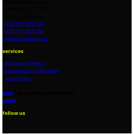
locodesign, s.r.o.
Plzeňská 282, 330 02,
Dýšina u Plzně
+420 603 552 827
+420 377 945 363
info@locodesign.cz
services
realizace interiérů
výroba židlí & čalounění
k
ovovýroba
VOP
/
BUSINESS CONDITIONS
GDPR
follow us