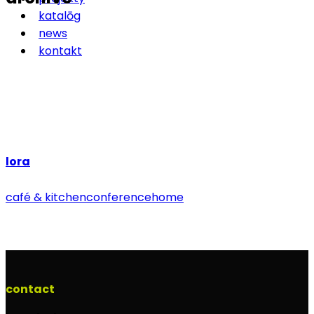
katalōg
news
kontakt
lora
café & kitchen
conference
home
contact