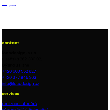
next post
contact
locodesign, s.r.o.
Plzeňská 282, 330 02,
Dýšina u Plzně
+420 603 552 827
+420 377 945 363
info@locodesign.cz
services
realizace interiérů
výroba židlí & čalounění